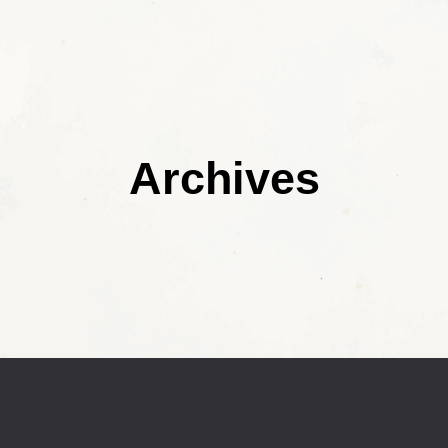
Archives